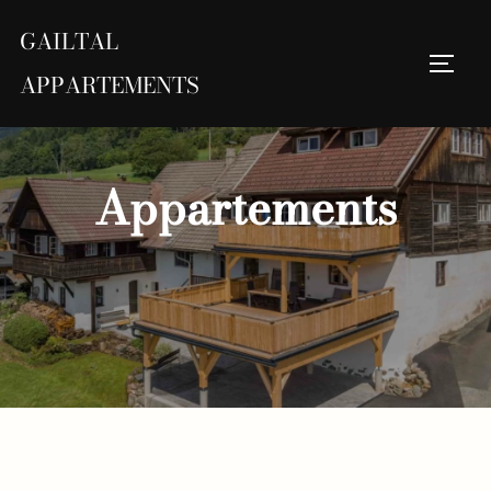
Zum
GAILTAL
Inhalt
Seite
springen
Suchen
APPARTEMENTS
nach:
Appartements