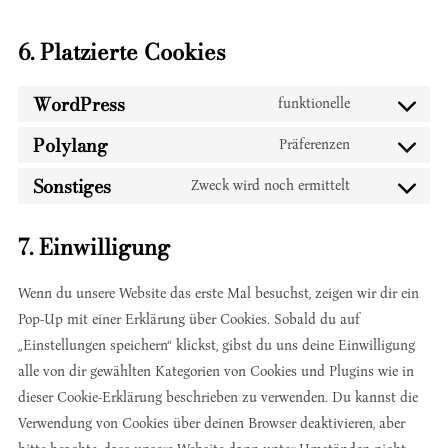
6. Platzierte Cookies
WordPress
funktionelle
Consent
to
Polylang
Präferenzen
Consent
service
to
Sonstiges
Zweck wird noch ermittelt
wordpress
Consent
service
to
polylang
7. Einwilligung
service
sonstiges
Wenn du unsere Website das erste Mal besuchst, zeigen wir dir ein
Pop-Up mit einer Erklärung über Cookies. Sobald du auf
„Einstellungen speichern“ klickst, gibst du uns deine Einwilligung
alle von dir gewählten Kategorien von Cookies und Plugins wie in
dieser Cookie-Erklärung beschrieben zu verwenden. Du kannst die
Verwendung von Cookies über deinen Browser deaktivieren, aber