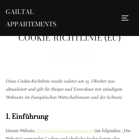
Zum
GAILTAL
Inhalt
Seite
springen
Suchen
APPARTEMENTS
nach:
COOKIE-RICHTLINIE (EU)
Diese Cookie-Richtlinie wurde zuletzt am 25. Oktober 2021
aktualisiert und gilt für Bürger und Einwohner mit ständigem
Wohnsitz im Europäischen Wirtschaftsraum und der Schweiz.
1. Einführung
Unsere Website,
https://gailtal-appartements.at
(im folgenden: „Die
Website“) verwendet Cookies und ähnliche Technologien (der