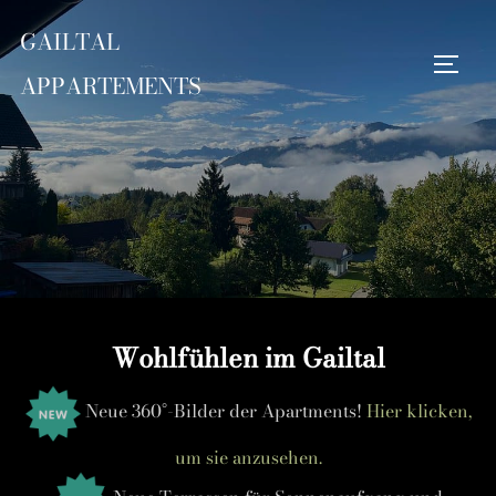
Zum
GAILTAL
Inhalt
Seite
springen
Suchen
APPARTEMENTS
nach:
Wohlfühlen im Gailtal
Neue 360°-Bilder der Apartments!
Hier klicken,
um sie anzusehen.